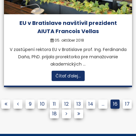
EU v Bratislave navštívil prezident
AIUTA Francois Vellas
05. október 2018
V zastúpení rektora EU v Bratislave prof. Ing. Ferdinanda
Daňa, PhD. prijala prorektorka pre manažovanie
akademických ...
Čítať ďalej...
9
10
11
12
13
14
...
16
17
18