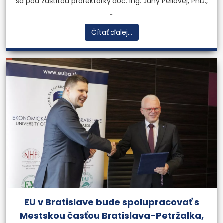
sa pod záštitou prorektorky doc. Ing. Jany Péliovej, PhD.,
...
Čítať ďalej...
EU v Bratislave bude spolupracovať s
Mestskou časťou Bratislava-Petržalka,