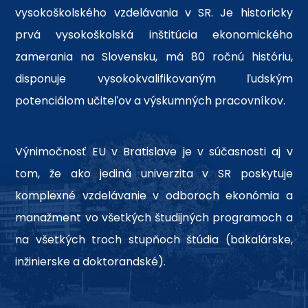
vysokoškolského vzdelávania v SR. Je historicky
prvá vysokoškolská inštitúcia ekonomického
zamerania na Slovensku, má 80 ročnú históriu,
disponuje vysokokvalifikovaným ľudským
potenciálom učiteľov a výskumných pracovníkov.
Výnimočnosť EU v Bratislave je v súčasnosti aj v
tom, že ako jediná univerzita v SR poskytuje
komplexné vzdelávanie v odboroch ekonómia a
manažment vo všetkých študijných programoch a
na všetkých troch stupňoch štúdia (bakalárske,
inžinierske a doktorandské).