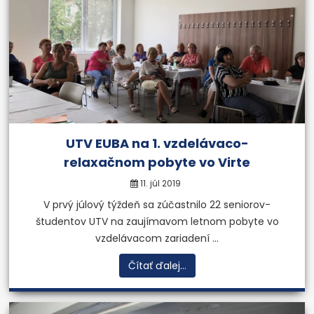
UTV EUBA na 1. vzdelávaco-
relaxačnom pobyte vo Virte
11. júl 2019
V prvý júlový týždeň sa zúčastnilo 22 seniorov-
študentov UTV na zaujímavom letnom pobyte vo
vzdelávacom zariadení ...
Čítať ďalej...