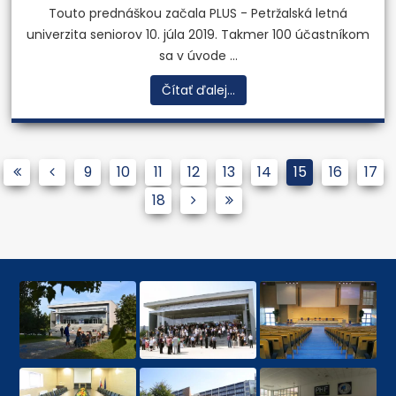
Touto prednáškou začala PLUS - Petržalská letná
univerzita seniorov 10. júla 2019. Takmer 100 účastníkom
sa v úvode ...
Čítať ďalej...
9
10
11
12
13
14
15
16
17
18