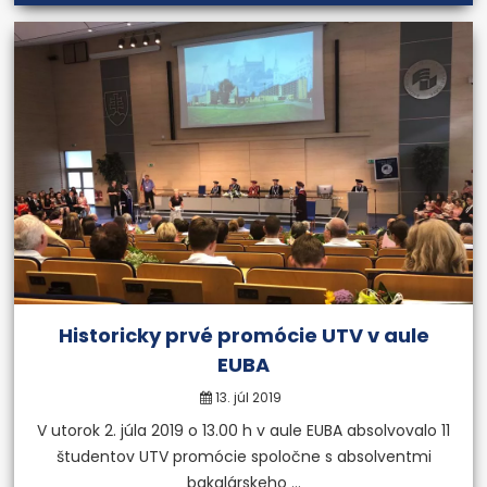
Historicky prvé promócie UTV v aule
EUBA
13. júl 2019
V utorok 2. júla 2019 o 13.00 h v aule EUBA absolvovalo 11
študentov UTV promócie spoločne s absolventmi
bakalárskeho ...