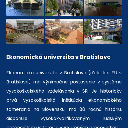
Ekonomická univerzita v Bratislave
Ekonomická univerzita v Bratislave (ďale len EU v
Bratislave) má výnimočné postavenie v systéme
vysokoškolského vzdelávania v SR. Je historicky
prvá vysokoškolská inštitúcia ekonomického
zamerania na Slovensku, má 80 ročnú históriu,
disponuje vysokokvalifikovaným ľudským
potenciálom učiteľov a výskumných pracovníkov.