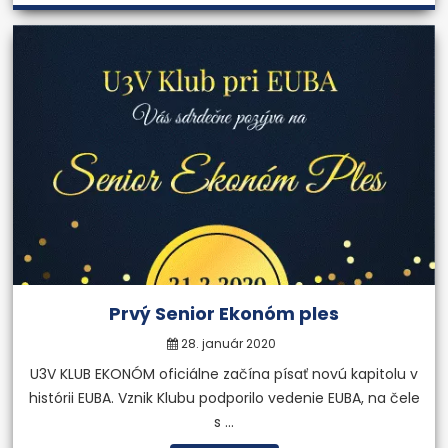
Prvý Senior Ekonóm ples
28. január 2020
U3V KLUB EKONÓM oficiálne začína písať novú kapitolu v
histórii EUBA. Vznik Klubu podporilo vedenie EUBA, na čele
s ...