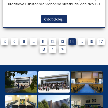
Bratislave uskutočnilo vianočné stretnutie viac ako 150
...
Čítať ďalej...
9
...
11
12
13
14
...
16
17
18