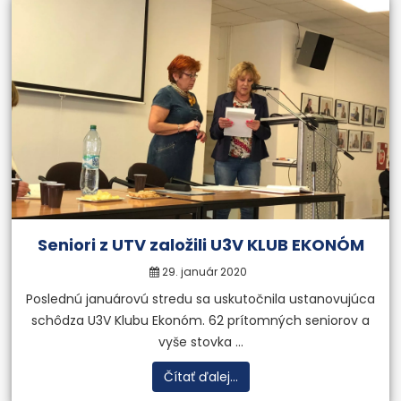
Seniori z UTV založili U3V KLUB EKONÓM
29. január 2020
Poslednú januárovú stredu sa uskutočnila ustanovujúca
schôdza U3V Klubu Ekonóm. 62 prítomných seniorov a
vyše stovka ...
Čítať ďalej...