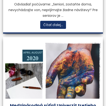
Odvšadiaľ počúvame: „Seniori, zostaňte doma,
nevychádzajte von, neprijímajte žiadne návštevy!“ Pre
seniorov je ...
Čítať ďalej...
Medzinárodná súťaž Univerzít tretieho