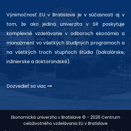
Výnimočnosť EU v Bratislave je v súčasnosti aj v
tom, že ako jediná univerzita v SR poskytuje
komplexné vzdelávanie v odboroch ekonómia a
manažment vo všetkých študijných programoch a
na všetkých troch stupňoch štúdia (bakalárske,
inžinierske a doktorandské).
Dozvedieť sa viac
Ekonomická univerzita v Bratislave © - 2026 Centrum
celoživotného vzdelávania EU v Bratislave