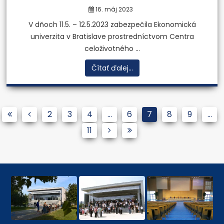
16. máj 2023
V dňoch 11.5. – 12.5.2023 zabezpečila Ekonomická
univerzita v Bratislave prostredníctvom Centra
celoživotného ...
Čítať ďalej...
2
3
4
...
6
7
8
9
...
11