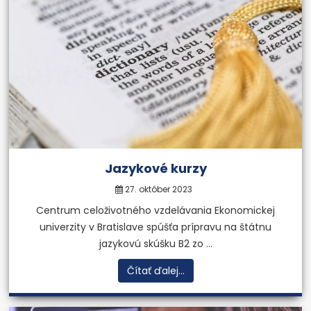
Univerzita tretieho veku
„Nikdy nie je neskoro začať
niečo nové“
Viac informácií
Jazykové kurzy
27. október 2023
Centrum celoživotného vzdelávania Ekonomickej
univerzity v Bratislave spúšťa prípravu na štátnu
jazykovú skúšku B2 zo ...
Čítať ďalej...