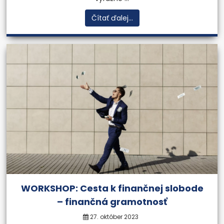
Čítať ďalej...
Znalecký ústav
Vypracovávanie znaleckých
posudkov a expertíz v
oblasti ohodnocovania
majetku podniku.
Viac informácií
Previous
Next
WORKSHOP: Cesta k finančnej slobode
– finančná gramotnosť
27. október 2023