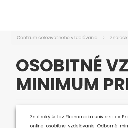
Centrum celoživotného vzdelávania
Znaleck
OSOBITNÉ V
MINIMUM PR
Znalecký ústav Ekonomická univerzita v Br
online osobitné vzdelávanie Odborné mi