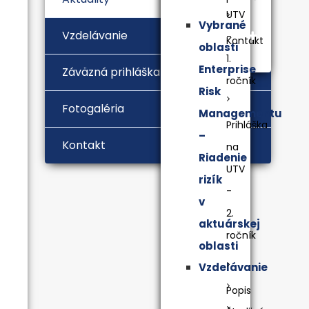
UTV
Vybrané
Vzdelávanie
-
Kontakt
oblasti
1.
Enterprise
Záväzná prihláška
ročník
Risk
Fotogaléria
Managementu
Prihláška
–
Kontakt
na
Riadenie
UTV
rizík
-
v
2.
aktuárskej
ročník
oblasti
Vzdelávanie
Popis