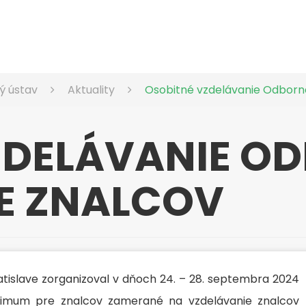
ý ústav
Aktuality
Osobitné vzdelávanie Odborn
ZDELÁVANIE O
E ZNALCOV
atislave zorganizoval v dňoch 24. – 28. septembra 2024
nimum pre znalcov zamerané na vzdelávanie znalcov