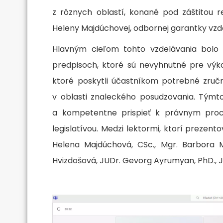
z rôznych oblastí, konané pod záštitou r
Heleny Majdúchovej, odbornej garantky vzd
Hlavným cieľom tohto vzdelávania bolo 
predpisoch, ktoré sú nevyhnutné pre výkon
ktoré poskytli účastníkom potrebné zručn
v oblasti znaleckého posudzovania. Týmt
a kompetentne prispieť k právnym proc
legislatívou. Medzi lektormi, ktorí prezento
Helena Majdúchová, CSc., Mgr. Barbora M
Hvizdošová, JUDr. Gevorg Ayrumyan, PhD., J