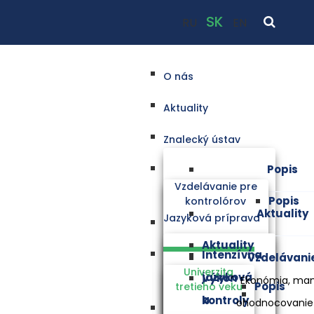
SK
RU
EN
O nás
Aktuality
Znalecký ústav
Popis
Vzdelávanie pre
Popis
kontrolórov
Aktuality
Jazyková príprava
Aktuality
Intenzívna
Vzdelávani
Univerzita
jazyková
Výkon
Ekonómia, ma
Popis
tretieho veku
a
kontroly
ohodnocovanie