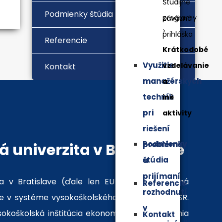
Študijné
Podmienky štúdia
programy
Záväzná
prihláška
Referencie
Krátkodobé
Využitie
vzdelávanie
Kontakt
manažérskych
a
techník
iné
pri
aktivity
riešení
Podmienky
problémov
 univerzita v Bratislave
štúdia
a
prijímaní
a v Bratislave (ďale len EU v Bratislave) má
Referencie
rozhodnutí
 v systéme vysokoškolského vzdelávania v SR.
v
ysokoškolská inštitúcia ekonomického zamerania
Kontakt