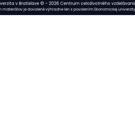
erzita v Bratislave © - 2026 Centrum celoživotného vzdelávania
ých materiálov je dovolené výhradne len s povolením Ekonomickej univerzit