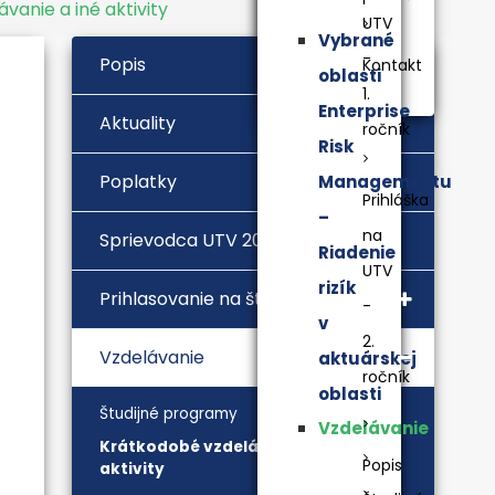
vanie a iné aktivity
UTV
Vybrané
-
Popis
Kontakt
oblasti
1.
Enterprise
Aktuality
ročník
Risk
Poplatky
Managementu
Prihláška
–
na
Sprievodca UTV 2026/2027
Riadenie
UTV
rizík
Prihlasovanie na štúdium
-
v
2.
Vzdelávanie
aktuárskej
ročník
oblasti
Študijné programy
Vzdelávanie
Krátkodobé vzdelávanie a iné
Popis
aktivity