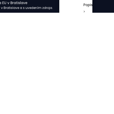
 EU v Bratislave
Popis
y v Bratislave a s uvedením zdroja.
Záväzná
prihláška
Líder
súčasnosti:
nástroje
a
zručnosti
efektívneho
a
empatického
lídra