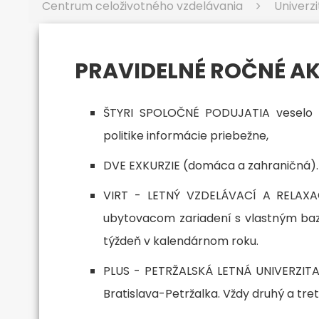
Centrum celoživotného vzdelávania
Univerzi
PRAVIDELNÉ ROČNÉ AK
ŠTYRI SPOLOČNÉ PODUJATIA veselo i v
politike informácie priebežne,
DVE EXKURZIE (domáca a zahraničná).
VIRT - LETNÝ VZDELÁVACÍ A RELAX
ubytovacom zariadení s vlastným bazé
týždeň v kalendárnom roku.
PLUS - PETRŽALSKÁ LETNÁ UNIVERZIT
Bratislava-Petržalka. Vždy druhý a tre