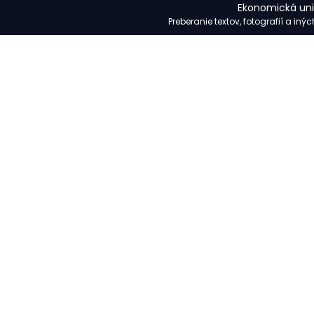
Ekonomická univ
Preberanie textov, fotografií a in