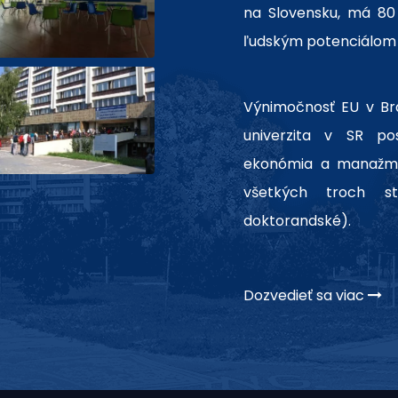
na Slovensku, má 80 
ľudským potenciálom 
Výnimočnosť EU v Brat
univerzita v SR po
ekonómia a manažme
všetkých troch st
doktorandské).
Dozvedieť sa viac