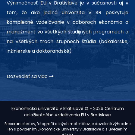
Výnimočnosť EU v Bratislave je v súčasnosti aj v
tom, že ako jediná univerzita v SR poskytuje
komplexné vzdelávanie v odboroch ekonómia a
manažment vo všetkých študijných programoch a
na všetkých troch stupňoch štúdia (bakalárske,
inžinierske a doktorandské).
Dozvedieť sa viac
Ekonomická univerzita v Bratislave © - 2026 Centrum
celoživotného vzdelávania EU v Bratislave
Preberanie textov, fotografií a iných materiálov je dovolené výhradne
len s povolením Ekonomickej univerzity v Bratislave a s uvedením
zdroja.