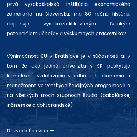
prvá vysokoškolská inštitúcia ekonomického
zamerania na Slovensku, má 80 ročnú históriu,
disponuje vysokokvalifikovaným ľudským
potenciálom učiteľov a výskumných pracovníkov.
Výnimočnosť EU v Bratislave je v súčasnosti aj v
tom, že ako jediná univerzita v SR poskytuje
komplexné vzdelávanie v odboroch ekonómia a
manažment vo všetkých študijných programoch a
na všetkých troch stupňoch štúdia (bakalárske,
inžinierske a doktorandské).
Dozvedieť sa viac