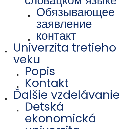
словацком языке
Обязывающее
заявление
контакт
Univerzita tretieho
veku
Popis
Kontakt
Ďalšie vzdelávanie
Detská
ekonomická