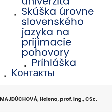
univerzita
Skúška úrovne
slovenského
jazyka na
prijímacie
pohovory
Prihláška
Kонтакты
MAJDÚCHOVÁ, Helena, prof. Ing., CSc.