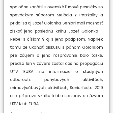
recognized university
spoločne zanôtili slovenské ľudové pesničky so
Competitive advantage over
speváckym súborom Melódia z Petržalky a
their colleagues
pridal sa aj Jozef Golonka. Seniori mali možnosť
More info
získať jeho poslednú knihu Jozef Golonka -
Rebel s číslom 9 aj s jeho podpisom. Napriek
tomu, že ukončiť diskusiu s pánom Golonkom
pre záujem o jeho rozprávanie bolo ťažké,
predsa len v závere zostal čas na propagáciu
UTV EUBA, na informácie o študijných
odboroch, pohybových aktivitách,
mimovýučbových aktivitách, Seniorfeste 2019
a o príprave vzniku klubu seniorov s názvom
U3V Klub EUBA.