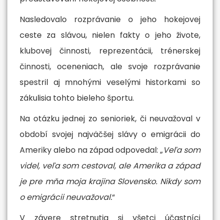
Nasledovalo rozprávanie o jeho hokejovej
ceste za slávou, nielen fakty o jeho živote,
klubovej činnosti, reprezentácii, trénerskej
činnosti, oceneniach, ale svoje rozprávanie
spestril aj mnohými veselými historkami so
zákulisia tohto bieleho športu.
Na otázku jednej zo senioriek, či neuvažoval v
období svojej najväčšej slávy o emigrácii do
Ameriky alebo na západ odpovedal: „
Veľa som
videl, veľa som cestoval, ale Amerika a západ
je pre mňa moja krajina Slovensko. Nikdy som
o emigrácii neuvažoval.
“
MBA degree from a
V závere stretnutia si všetci účastníci