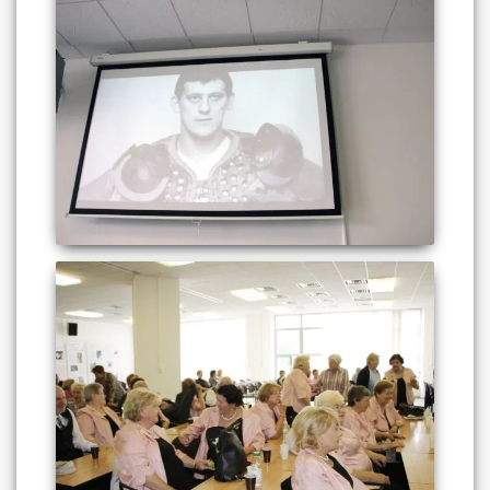
The Expert Institute
Provides the development of
expert´s opinions and
expertise in the valuation of
assets of a company.
More
Previous
Next