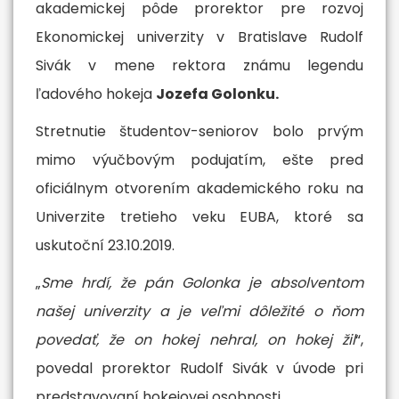
akademickej pôde prorektor pre rozvoj
More
Ekonomickej univerzity v Bratislave Rudolf
Sivák v mene rektora známu legendu
ľadového hokeja
Jozefa Golonku.
Stretnutie študentov-seniorov bolo prvým
mimo výučbovým podujatím, ešte pred
oficiálnym otvorením akademického roku na
Univerzite tretieho veku EUBA, ktoré sa
uskutoční 23.10.2019.
„
Sme hrdí, že pán Golonka je absolventom
našej univerzity a je veľmi dôležité o ňom
povedať, že on hokej nehral, on hokej žil
“,
povedal prorektor Rudolf Sivák v úvode pri
predstavovaní hokejovej osobnosti.