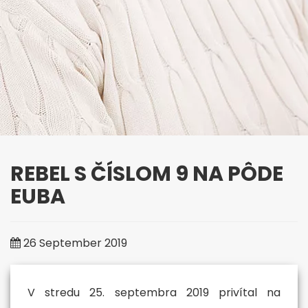
REBEL S ČÍSLOM 9 NA PÔDE
EUBA
26 September 2019
University of Third Age
"It's never too late to start
V stredu 25. septembra 2019 privítal na
something new"