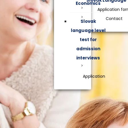
Slovak Language
Economics
Application fo
Contact
Slovak
language level
test for
admission
interviews
Application