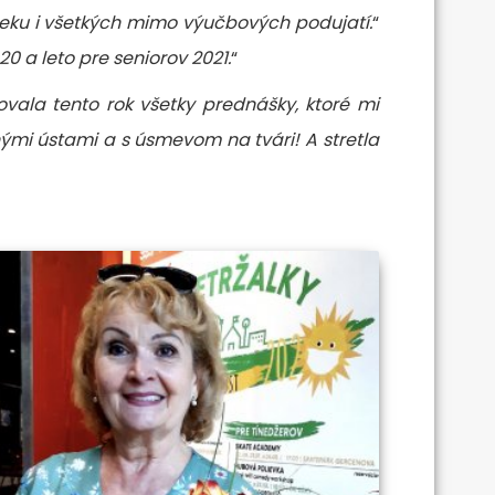
 veku i všetkých mimo výučbových podujatí.
“
0 a leto pre seniorov 2021.
“
vala tento rok všetky prednášky, ktoré mi
nými ústami a s úsmevom na tvári! A stretla