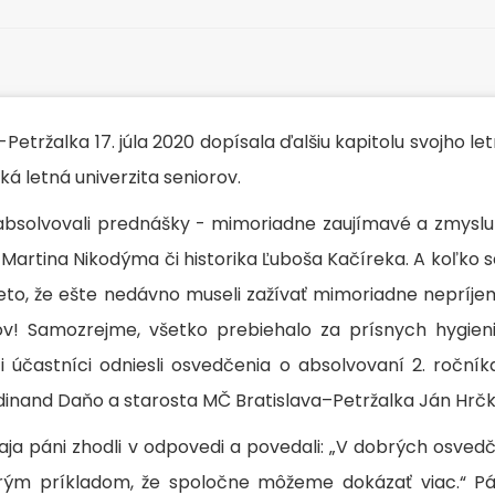
 of Third
-Petržalka 17. júla 2020 dopísala ďalšiu kapitolu svojho l
á letná univerzita seniorov.
absolvovali prednášky - mimoriadne zaujímavé a zmyslu
omething new"
artina Nikodýma či historika Ľuboša Kačíreka. A koľko 
j preto, že ešte nedávno museli zažívať mimoriadne nepr
re
ov! Samozrejme, všetko prebiehalo za prísnych hygie
 účastníci odniesli osvedčenia o absolvovaní 2. ročníka
erdinand Daňo a starosta MČ Bratislava–Petržalka Ján Hrčk
obaja páni zhodli v odpovedi a povedali: „V dobrých osv
rým príkladom, že spoločne môžeme dokázať viac.“ Pán