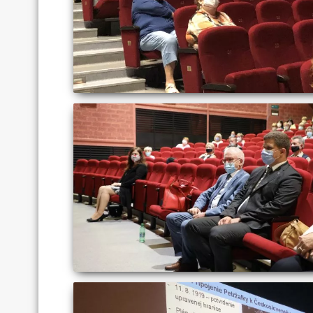
universit
Competitive advantage over t
More 