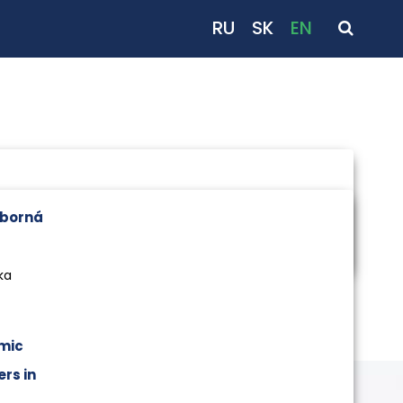
RU
SK
EN
dborná
ka
mic
rs in