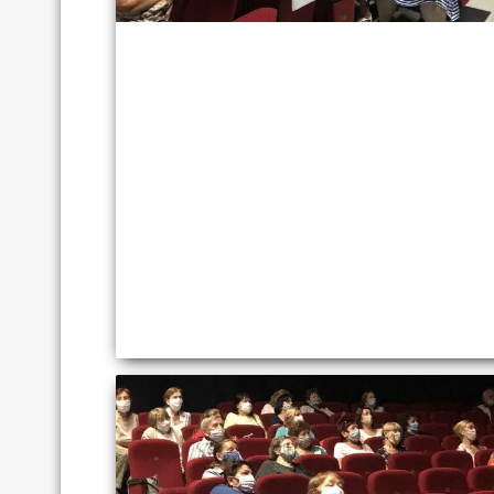
MBA degr
a recogn