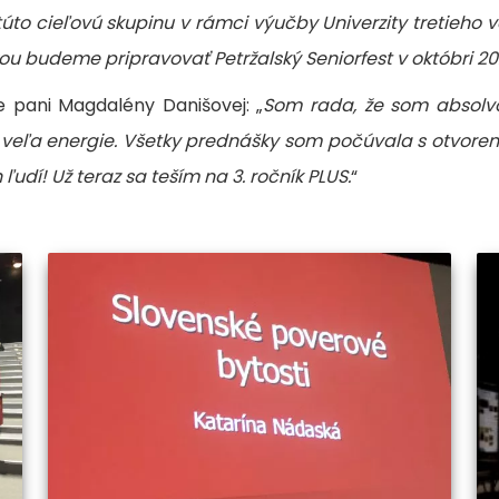
 túto cieľovú skupinu v rámci výučby Univerzity tretieho
ou budeme pripravovať Petržalský Seniorfest v októbri 202
e pani Magdalény Danišovej: „
Som rada, že som absolvo
mi veľa energie. Všetky prednášky som počúvala s otvore
ľudí! Už teraz sa teším na 3. ročník PLUS.
“