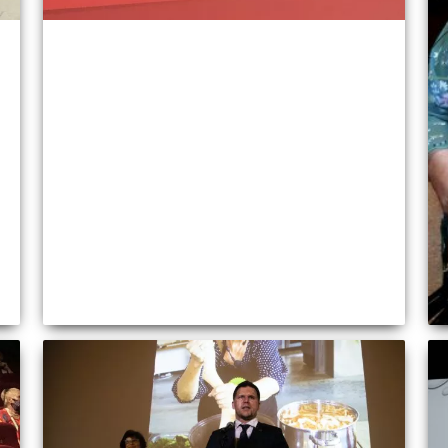
ee from
ized