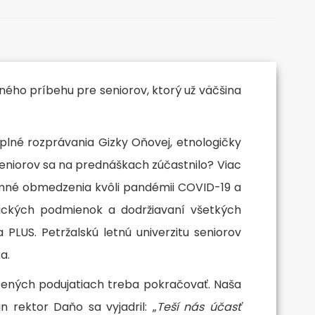
etného príbehu pre seniorov, ktorý už väčšina
plné rozprávania Gizky Oňovej, etnologičky
seniorov sa na prednáškach zúčastnilo? Viac
íjemné obmedzenia kvôli pandémii COVID-19 a
nických podmienok a dodržiavaní všetkých
 PLUS. Petržalskú letnú univerzitu seniorov
a.
edčených podujatiach treba pokračovať. Naša
 rektor Daňo sa vyjadril: „
Teší nás účasť