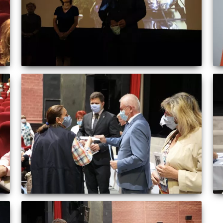
y
heir colleagues
info