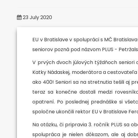
University
23 July 2020
Age
EU v Bratislave v spolupráci s MČ Bratislava
seniorov pozná pod názvom PLUS - Petržalsk
V prvých dvoch júlových týždňoch seniori 
"It's never too late to start s
Katky Nádaskej, moderátora a cestovateľa M
ako 400! Seniori sa na stretnutia tešili a
Mo
teraz sa konečne dostali medzi rovesník
opatrení. Po poslednej prednáške si všetci
spoločne ukončili rektor EU v Bratislave F
Na otázku, či pripravia 3. ročník PLUS sa 
spolupráca je nielen dôkazom, ale aj dob