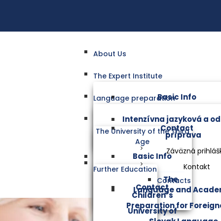
About Us
The Expert Institute
Basic Info
Language preparation
Intenzívna jazyková a o
Contact
The University of the Third
príprava
Age
Záväzná prihláš
Basic Info
Kontakt
Further Education
The
Contacts
Contact
Language and Acade
Children´s
Preparation for Foreigne
University of