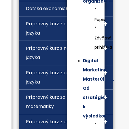
organizácii
Detská ekonomická univerzita
Popis
Prípravný kurz z anglického
jazyka
Záväzná
prihláška
Prípravný kurz z nemeckého
jazyka
Digital
Marketing
Prípravný kurz zo slovenského
MasterClass.
jazyka
Od
Prípravný kurz zo stredoškolskej
stratégie
matematiky
k
výsledkom
Prípravný kurz z ekonómie a