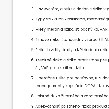
ERM systém, a cyklus riadenia rizika v p
Typy rizík a ich klasifikácia, metodológ
Miery merania rizika, št. odchýlka, VAR
Trhové riziko, štandardný vzorec SII, A
Riziko likvidity: limity a KRI riadenia ri
Kreditné riziko a riziko protistrany p
SII, VaR pre kreditne riziko.
Operačné riziko pre poisťovne, KRI, ri
management / regulácia DORA, riziková
Poistné riziko životného a zdravotného 
Adekvátnosť poistného, riziko produkt