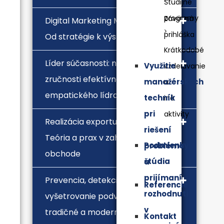
Študijné
programy
Záväzná
Digital Marketing MasterClass.
prihláška
Od stratégie k výsledkom
Krátkodobé
Líder súčasnosti: nástroje a
Využitie
vzdelávanie
zručnosti efektívneho a
manažérskych
a
empatického lídra
techník
iné
pri
aktivity
Realizácia exportu a importu.
riešení
Teória a prax v zahraničnom
Podmienky
problémov
obchode
štúdia
a
prijímaní
Prevencia, detekcia a
Referencie
rozhodnutí
vyšetrovanie podvodov –
v
tradičné a moderné prístupy
Kontakt