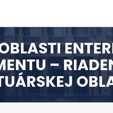
OBLASTI ENTERP
NTU – RIADENI
TUÁRSKEJ OBLA