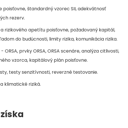
re poisťovne, štandardný vzorec SII, adekvátnosť
ých rezerv.
 a rizikového apetítu poisťovne, požadovaný kapitál,
adom do budúcnosti, limity rizika, komunikácia rizika.
 - ORSA, prvky ORSA, ORSA scenáre, analýza citlivosti,
ého vzorca, kapitálový plán poisťovne.
ty, testy senzitívnosti, reverzné testovanie.
 klimatické riziká.
 získa