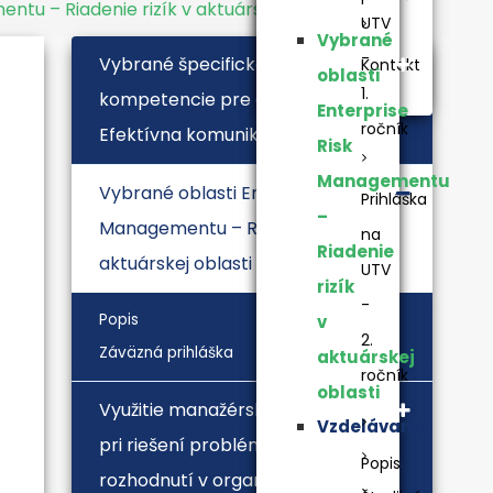
ntu – Riadenie rizík v aktuárskej oblasti
UTV
Vybrané
-
Vybrané špecifické manažérske
Kontakt
oblasti
1.
kompetencie pre aktuárov.
Enterprise
ročník
Efektívna komunikácia
Risk
Managementu
Vybrané oblasti Enterprise Risk
Prihláška
–
Managementu – Riadenie rizík v
na
Riadenie
aktuárskej oblasti
UTV
rizík
-
Popis
v
2.
Záväzná prihláška
aktuárskej
ročník
oblasti
Využitie manažérskych techník
Vzdelávanie
pri riešení problémov a prijímaní
Popis
rozhodnutí v organizácii