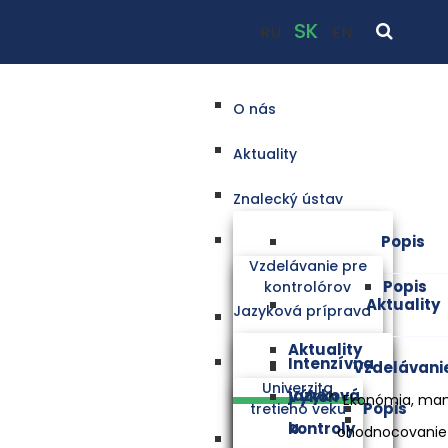
SK
RU
EN
O nás
Aktuality
Znalecký ústav
Popis
Vzdelávanie pre
Popis
kontrolórov
Aktuality
Jazyková príprava
Aktuality
Intenzívna
Vzdelávani
Univerzita
jazyková
Výkon
Ekonómia, ma
Popis
tretieho veku
a
kontroly
ohodnocovanie