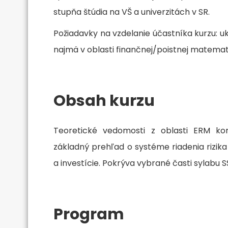
stupňa štúdia na VŠ a univerzitách v SR.
Požiadavky na vzdelanie účastníka kurzu: 
najmä v oblasti finančnej/poistnej matemati
Obsah kurzu
Teoretické vedomosti z oblasti ERM kom
základný prehľad o systéme riadenia rizik
a investície. Pokrýva vybrané časti sylabu SSA
Program