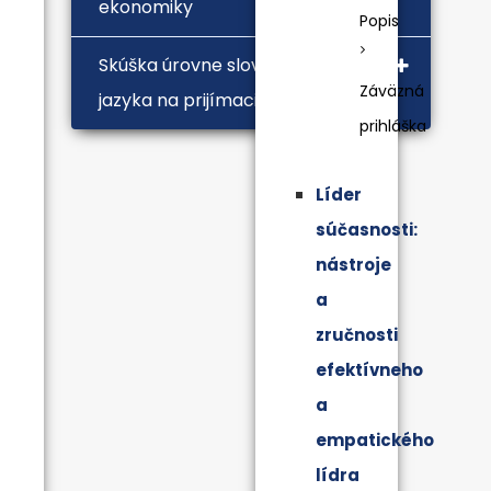
ekonomiky
Popis
Skúška úrovne slovenského
Záväzná
jazyka na prijímacie pohovory
prihláška
Líder
súčasnosti:
nástroje
a
zručnosti
efektívneho
a
empatického
lídra