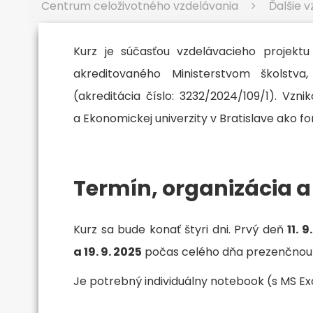
Centrum celoživotného vzdelávania
Ďalšie 
Kurz je súčasťou vzdelávacieho projekt
akreditovaného Ministerstvom školstva
(akreditácia číslo: 3232/2024/109/1). Vzni
a Ekonomickej univerzity v Bratislave ako
Termín, organizácia a
Kurz sa bude konať štyri dni. Prvý deň
11. 9
a 19. 9. 2025
počas celého dňa prezenčnou
Je potrebný individuálny notebook (s MS Ex