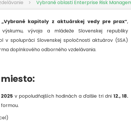
vzdelávanie
Vybrané oblasti Enterprise Risk Manageme
u
„Vybrané kapitoly z aktuárskej vedy pre prax“
,
, výskumu, vývoja a mládeže Slovenskej republiky
kol v spolupráci Slovenskej spoločnosti aktuárov (SSA)
 forma doplnkového odborného vzdelávania.
 miesto:
. 2025
v popoludňajších hodinách a ďalšie tri dni
12., 18.
 formou.
cel)