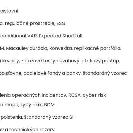
oisťovni.
ia, regulačné prostredie, ESG.
, conditional VAR, Expected Shortfall.
LM, Macauley durácia, konvexita, replikačné portfólio.
zika likvidity, záťažové testy: súvahový a tokový prístup.
re poisťovne, podielové fondy a banky, štandardný vzorec
adenia operačných incidentov, RCSA, cyber risk
 mapa, typy rizík, BCM.
poistenia, štandardný vzorec SII.
ov a technických rezerv.