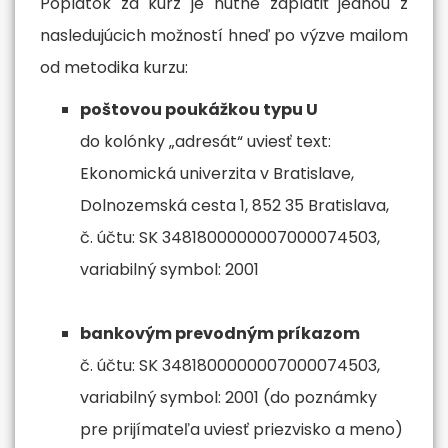
Poplatok za kurz je nutné zaplatiť jednou z
nasledujúcich možností hneď po výzve mailom
od metodika kurzu:
poštovou poukážkou typu U
do kolónky „adresát“ uviesť text:
Ekonomická univerzita v Bratislave,
Dolnozemská cesta 1, 852 35 Bratislava,
č. účtu: SK 3481800000007000074503,
variabilný symbol: 2001
bankovým prevodným príkazom
č. účtu: SK 3481800000007000074503,
variabilný symbol: 2001 (do poznámky
pre prijímateľa uviesť priezvisko a meno)