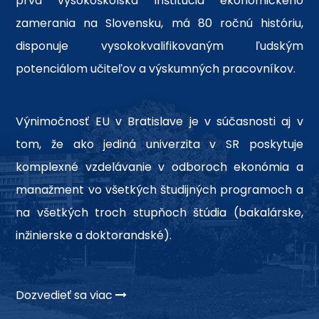
prvá vysokoškolská inštitúcia ekonomického
zamerania na Slovensku, má 80 ročnú históriu,
disponuje vysokokvalifikovaným ľudským
potenciálom učiteľov a výskumných pracovníkov.
Výnimočnosť EU v Bratislave je v súčasnosti aj v
tom, že ako jediná univerzita v SR poskytuje
komplexné vzdelávanie v odboroch ekonómia a
manažment vo všetkých študijných programoch a
na všetkých troch stupňoch štúdia (bakalárske,
inžinierske a doktorandské).
Dozvedieť sa viac