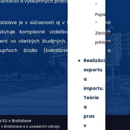
učiteľov a výskumných pracovníkov.
Popis
islave je v súčasnosti aj v tom, že ako jediná
skytuje komplexné vzdelávanie v odboroch
Záväzná
nt vo všetkých študijných programoch a na
prihláška
upňoch štúdia (bakalárske, inžinierske a
Realizácia
exportu
a
importu.
Teória
a
prax
 EU v Bratislave
v
y v Bratislave a s uvedením zdroja.