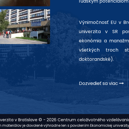
ľudským potenciálom 
Výnimočnosť EU v Brat
univerzita v SR po
ekonómia a manažme
všetkých troch st
doktorandské).
Dozvedieť sa viac
erzita v Bratislave © - 2026 Centrum celoživotného vzdelávania
ých materiálov je dovolené výhradne len s povolením Ekonomickej univerzit