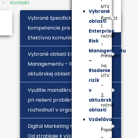
Kontakt
UTV
Vybrané
-
Vybrané špecifické manažérske
Kontakt
oblasti
1.
kompetencie pre aktuárov.
Enterprise
ročník
Efektívna komunikácia
Risk
Managementu
Vybrané oblasti Enterprise Risk
Prihláška
–
Managementu – Riadenie rizík v
na
Riadenie
aktuárskej oblasti
UTV
rizík
-
Využitie manažérskych techník
v
2.
pri riešení problémov a prijímaní
aktuárskej
ročník
rozhodnutí v organizácii
oblasti
Vzdelávanie
Digital Marketing MasterClass.
Popis
Od stratégie k výsledkom