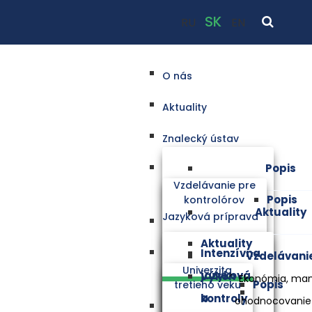
SK
RU
EN
O nás
Aktuality
Znalecký ústav
Popis
Vzdelávanie pre
Popis
kontrolórov
Aktuality
Jazyková príprava
Aktuality
Intenzívna
Vzdelávani
Univerzita
jazyková
Výkon
Ekonómia, ma
Popis
tretieho veku
a
kontroly
ohodnocovanie