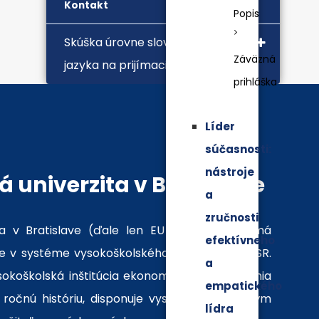
Kontakt
Popis
Skúška úrovne slovenského
Záväzná
jazyka na prijímacie pohovory
prihláška
Líder
súčasnosti:
nástroje
 univerzita v Bratislave
a
zručnosti
a v Bratislave (ďale len EU v Bratislave) má
efektívneho
 v systéme vysokoškolského vzdelávania v SR.
a
ysokoškolská inštitúcia ekonomického zamerania
empatického
ročnú históriu, disponuje vysokokvalifikovaným
lídra