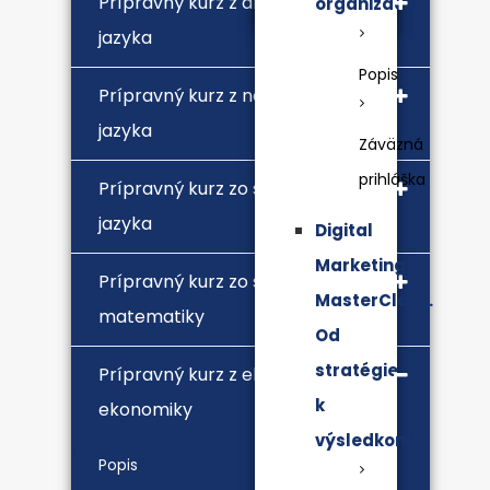
Prípravný kurz z anglického
organizácii
jazyka
Popis
Prípravný kurz z nemeckého
jazyka
Záväzná
prihláška
Prípravný kurz zo slovenského
jazyka
Digital
Marketing
Prípravný kurz zo stredoškolskej
MasterClass.
matematiky
Od
stratégie
Prípravný kurz z ekonómie a
k
ekonomiky
výsledkom
Popis