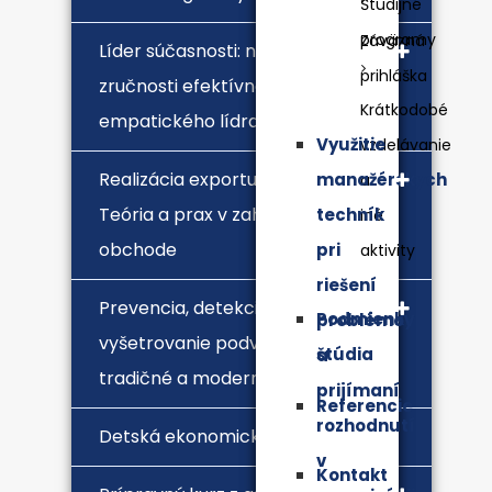
Študijné
programy
Záväzná
Líder súčasnosti: nástroje a
prihláška
zručnosti efektívneho a
Krátkodobé
empatického lídra
Využitie
vzdelávanie
Realizácia exportu a importu.
manažérskych
a
Teória a prax v zahraničnom
techník
iné
obchode
pri
aktivity
riešení
Prevencia, detekcia a
Podmienky
problémov
vyšetrovanie podvodov –
štúdia
a
tradičné a moderné prístupy
prijímaní
Referencie
rozhodnutí
Detská ekonomická univerzita
v
Kontakt