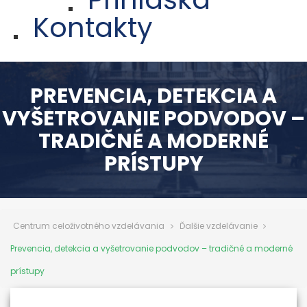
Kontakty
PREVENCIA, DETEKCIA A
VYŠETROVANIE PODVODOV –
TRADIČNÉ A MODERNÉ
PRÍSTUPY
Centrum celoživotného vzdelávania
Ďalšie vzdelávanie
Prevencia, detekcia a vyšetrovanie podvodov – tradičné a moderné
prístupy