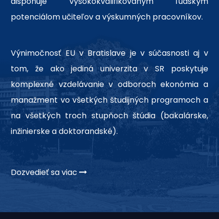
disponuje vysokokvalifikovaným ľudským
potenciálom učiteľov a výskumných pracovníkov.
Výnimočnosť EU v Bratislave je v súčasnosti aj v
tom, že ako jediná univerzita v SR poskytuje
komplexné vzdelávanie v odboroch ekonómia a
manažment vo všetkých študijných programoch a
na všetkých troch stupňoch štúdia (bakalárske,
inžinierske a doktorandské).
Dozvedieť sa viac