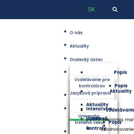
SK
RU
EN
O nás
Aktuality
Znalecký ústav
Popis
Vzdelávanie pre
Popis
kontrolórov
Aktuality
Jazyková príprava
Aktuality
Intenzívna
Vzdelávani
Univerzita
jazyková
Výkon
Ekonómia, ma
Popis
tretieho veku
a
kontroly
ohodnocovanie