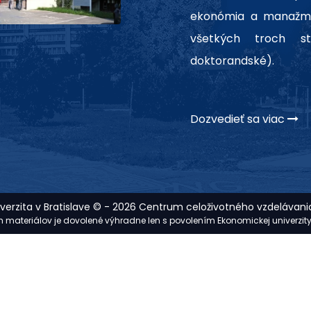
ekonómia a manažme
všetkých troch st
doktorandské).
Dozvedieť sa viac
erzita v Bratislave © - 2026 Centrum celoživotného vzdelávania
ých materiálov je dovolené výhradne len s povolením Ekonomickej univerzit