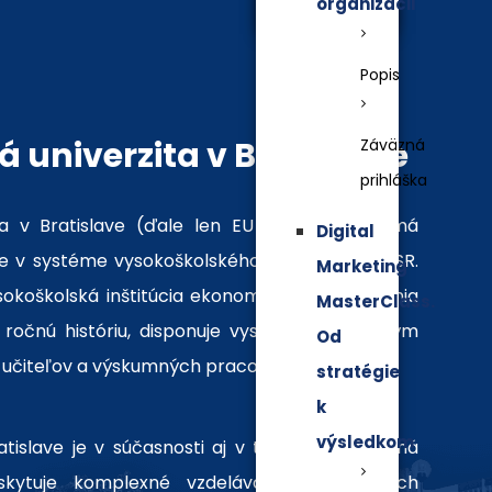
organizácii
Popis
 univerzita v Bratislave
Záväzná
prihláška
a v Bratislave (ďale len EU v Bratislave) má
Digital
 v systéme vysokoškolského vzdelávania v SR.
Marketing
ysokoškolská inštitúcia ekonomického zamerania
MasterClass.
ročnú históriu, disponuje vysokokvalifikovaným
Od
učiteľov a výskumných pracovníkov.
stratégie
k
výsledkom
islave je v súčasnosti aj v tom, že ako jediná
skytuje komplexné vzdelávanie v odboroch