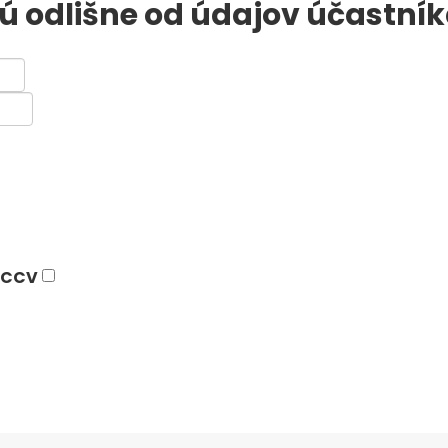
sú odlišne od údajov účastní
h CCV