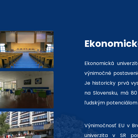
Ekonomická
Ekonomická univerzit
výnimočné postavenie
Je historicky prvá v
na Slovensku, má 80 
ľudským potenciálom 
Výnimočnosť EU v Brat
univerzita v SR po