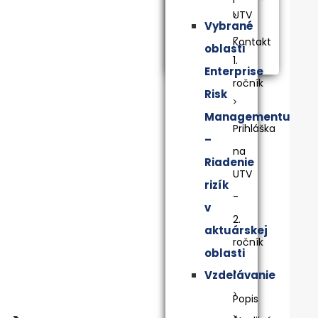
UTV
Vybrané
-
Kontakt
oblasti
1.
Enterprise
ročník
Risk
Managementu
Prihláška
–
na
Riadenie
UTV
rizík
-
v
2.
aktuárskej
ročník
oblasti
Vzdelávanie
Popis