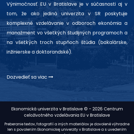
Výnimočnosť EU v Bratislave je v súčasnosti aj v
tom, že ako jediná univerzita v SR poskytuje
komplexné vzdelávanie v odboroch ekonómia a
manažment vo všetkých študijných programoch a
na všetkých troch stupňoch štúdia (bakalárske,
inžinierske a doktorandské).
Dozvedieť sa viac
Ekonomická univerzita v Bratislave © - 2026 Centrum
celoživotného vzdelávania EU v Bratislave
Preberanie textov, fotografií a iných materiálov je dovolené výhradne
len s povolením Ekonomickej univerzity v Bratislave a s uvedením