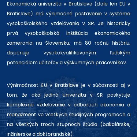
Ekonomická univerzita v Bratislave (ďale len EU v
Bratislave) má výnimočné postavenie v systéme
vysokoškolského vzdelávania v SR. Je historicky
prvá vysokoškolská inštitúcia ekonomického
zamerania na Slovensku, má 80 ročnú históriu,
disponuje vysokokvalifikovaným ľudským
potenciálom učiteľov a výskumných pracovníkov.
Výnimočnosť EU v Bratislave je v súčasnosti aj v
tom, že ako jediná univerzita v SR poskytuje
komplexné vzdelávanie v odboroch ekonómia a
manažment vo všetkých študijných programoch a
na všetkých troch stupňoch štúdia (bakalárske,
inžinierske a doktorandské).