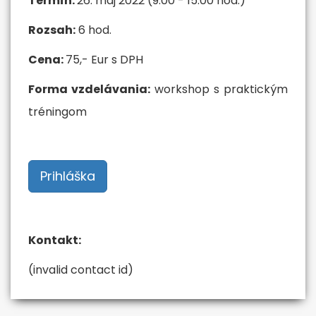
Termín:
26. máj 2022 (9:00 - 15:00 hod.)
Rozsah:
6 hod.
Cena:
75,- Eur s DPH
Forma vzdelávania:
workshop s praktickým
tréningom
Prihláška
Kontakt:
(invalid contact id)