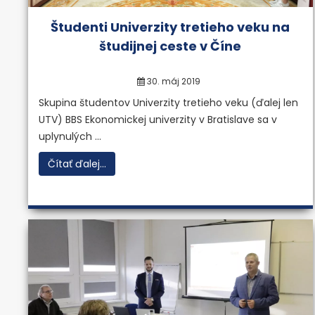
Študenti Univerzity tretieho veku na
Vypracovávanie znaleckých po
študijnej ceste v Číne
ohodnocovania majetku podn
30. máj 2019
Viac inf
Skupina študentov Univerzity tretieho veku (ďalej len
UTV) BBS Ekonomickej univerzity v Bratislave sa v
Previous
Next
uplynulých ...
Čítať ďalej...