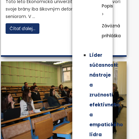
Toto leto Ekonomická univerzita v Bratislave neotvorí
Popis
svoje brány iba šikovným deťom, ale aj aktívnym
seniorom. V ...
Záväzná
Čítať ďalej...
prihláška
Líder
súčasnosti:
nástroje
a
zručnosti
efektívneho
a
empatického
lídra