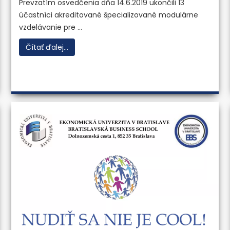
Prevzatím osvedčenia dňa 14.6.2019 ukončili 13
účastníci akreditované špecializované modulárne
vzdelávanie pre ...
Čítať ďalej...
 ústav