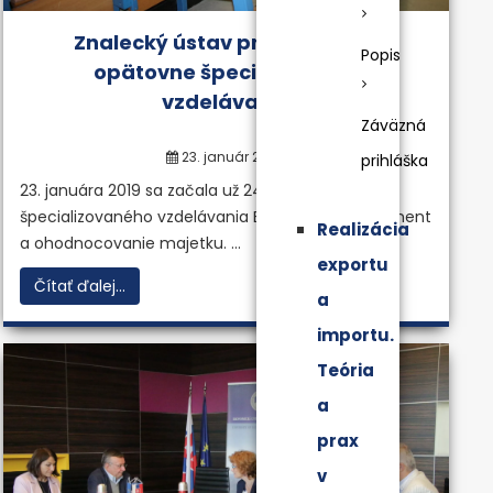
Znalecký ústav pri BBS otvoril
Popis
opätovne špecializované
vzdelávanie
Záväzná
23. január 2019
prihláška
23. januára 2019 sa začala už 24. edícia
špecializovaného vzdelávania Ekonómia, manažment
Realizácia
a ohodnocovanie majetku. ...
exportu
Čítať ďalej...
a
importu.
Teória
a
prax
v