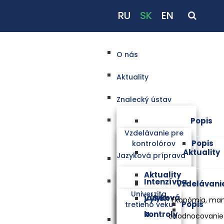
RU
SK
EN
O nás
Aktuality
Znalecký ústav
Popis
Vzdelávanie pre
Popis
kontrolórov
Aktuality
Jazyková príprava
Aktuality
Intenzívna
Vzdelávani
Univerzita
jazyková
Výkon
Ekonómia, ma
Popis
tretieho veku
a
kontroly
ohodnocovanie