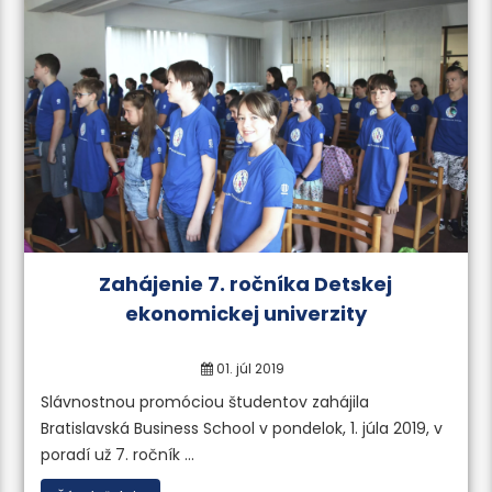
a tretieho
Zahájenie 7. ročníka Detskej
ekonomickej univerzity
01. júl 2019
Slávnostnou promóciou študentov zahájila
ečo nové“
Bratislavská Business School v pondelok, 1. júla 2019, v
poradí už 7. ročník ...
ormácií