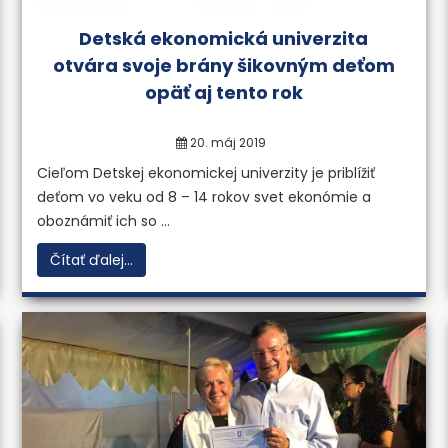
Detská ekonomická univerzita
sudkov a expertíz v oblasti
otvára svoje brány šikovným deťom
iku.
opäť aj tento rok
20. máj 2019
ormácií
Cieľom Detskej ekonomickej univerzity je priblížiť
deťom vo veku od 8 – 14 rokov svet ekonómie a
oboznámiť ich so ...
Čítať ďalej...