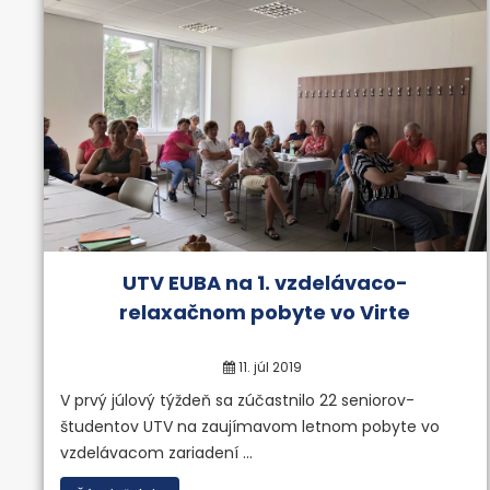
Univerzit
veku
UTV EUBA na 1. vzdelávaco-
relaxačnom pobyte vo Virte
11. júl 2019
V prvý júlový týždeň sa zúčastnilo 22 seniorov-
„Nikdy nie je neskoro začať ni
študentov UTV na zaujímavom letnom pobyte vo
vzdelávacom zariadení ...
Viac inf