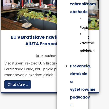
zahraničnom
obchode
Popis
EU v Bratislave navštívil prezident
AIUTA Francois Vellas
Záväzná
prihláška
05. október 2018
V zastúpení rektora EU v Bratislave prof. Ing.
Prevencia,
Ferdinanda Daňa, PhD. prijala prorektorka pre
detekcia
manažovanie akademických ...
a
Čítať ďalej...
vyšetrovanie
podvodov
–