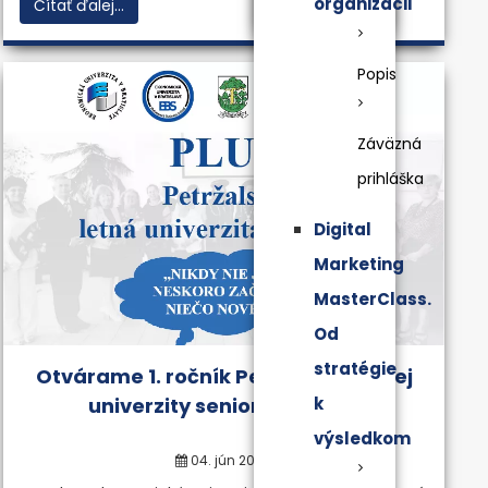
organizácii
Čítať ďalej...
Popis
Záväzná
prihláška
Digital
Marketing
MasterClass.
Od
stratégie
Otvárame 1. ročník Petržalskej letnej
univerzity seniorov (PLUS)
k
výsledkom
04. jún 2019